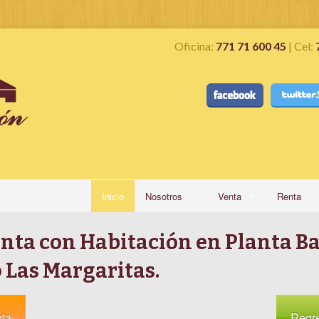
Oficina:
771 71 600 45
| Cel:
Inicio
Nosotros
Venta
Renta
Quienes somos
Casas
Casas y 
nta con Habitación en Planta Ba
Servicios
Terrenos
Comercial
Las Margaritas.
Alianzas
Comerciales
nta
Regr