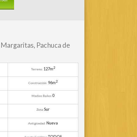
 Margaritas, Pachuca de
2
127m
Terreno:
2
96m
Construcción:
0
Medios Baños:
Sur
Zona:
Nueva
Antigüedad:
TODOS
Acepta Créditos: