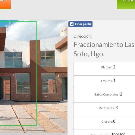
A.M.P.I
Dirección:
Fraccionamiento Las
Soto, Hgo.
2
Plantas:
1
E/Autos:
2
Baños Completos:
3
Recámaras:
0
Closets:
100/100
Conservación: