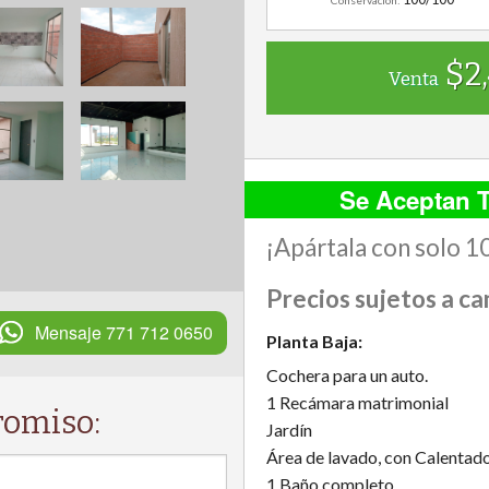
$2,
Venta
Se Aceptan T
¡Apártala con solo 1
Precios sujetos a ca
Mensaje 771 712 0650
Planta Baja:
Cochera para un auto.
1 Recámara matrimonial
romiso:
Jardín
Área de lavado, con Calentad
1 Baño completo