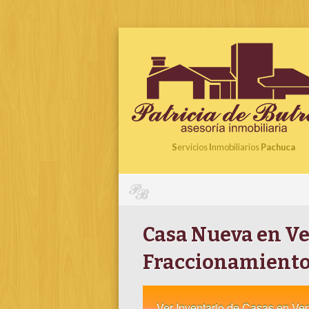
S
ervicios
I
nmobiliarios
Pachuca
Casa Nueva en Ve
Fraccionamiento 
Ver Inventario de Casas en Ve