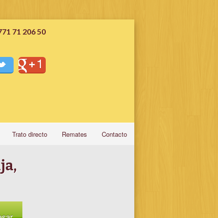
771 71 206 50
Trato directo
Remates
Contacto
Deptos
ja,
, Locales, Despachos y Consultorios
esar